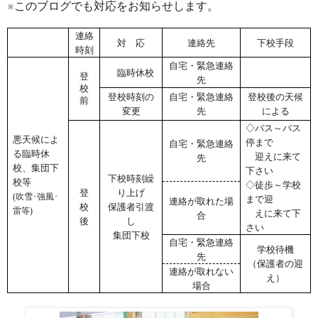
※このブログでも対応をお知らせします。
連絡
対 応
連絡先
下校手段
時刻
自宅・緊急連絡
臨時休校
登
先
校
登校時刻の
自宅・緊急連絡
登校後の天候
前
変更
先
による
◇バス～バス
悪天候によ
停まで
自宅・緊急連絡
る臨時休
迎えに来て
先
校、集団下
下さい
下校時刻繰
校等
◇徒歩～学校
登
り上げ
(
吹雪･強風･
まで迎
連絡が取れた場
校
保護者引渡
雷等
)
えに来て下
合
後
し
さい
集団下校
自宅・緊急連絡
学校待機
先
（保護者の迎
連絡が取れない
え）
場合