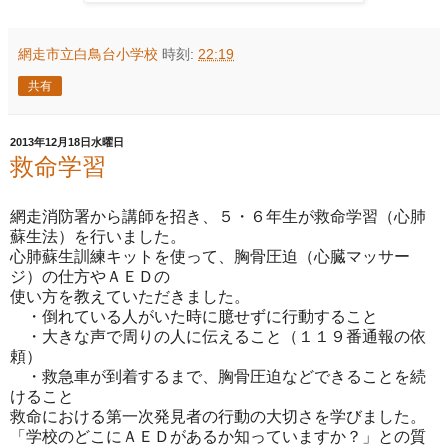
網走市立白鳥台小学校
時刻:
22:19
共有
2013年12月18日水曜日
救命学習
網走消防署から講師を招き、５・６年生が救命学習（心肺
蘇生法）を行いました。
心肺蘇生訓練キットを使って、胸骨圧迫（心臓マッサー
ジ）の仕方やＡＥＤの
使い方を教えていただきました。
・倒れている人がいた時に臆せずに行動すること
・大きな声で周りの人に伝えること（１１９番通報の依
頼）
・救急車が到着するまで、胸骨圧迫などできることを続
けること
救命における第一次発見者の行動の大切さを学びました。
「学校のどこにＡＥＤがあるか知っていますか？」との質