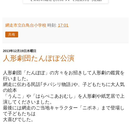
網走市立白鳥台小学校
時刻:
17:01
共有
2013年12月19日木曜日
人形劇団たんぽぽ公演
人形劇団「たんぽぽ」の方々をお招きして人形劇の鑑賞を
行いました。
網走に伝わる民話｢チパシリ物語｣や、子どもたちに大人気
の絵本
「うんこ」や「はらぺこあおむし」を人形劇や紙芝居で上
演してくださいました。
最後には網走のご当地キャラクター「ニポネ」まで登場し
て子どもたちは
大喜びでした。